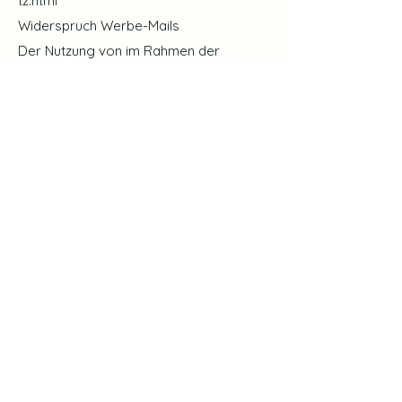
tz.html
Widerspruch Werbe-Mails
Der Nutzung von im Rahmen der
Impressumspflicht veröffentlichten
Kontaktdaten zur Übersendung von
nicht ausdrücklich angeforderter
Werbung und Informationsmaterialien
wird hiermit widersprochen. Die
Betreiber der Seiten behalten sich
ausdrücklich rechtliche Schritte im Falle
der unverlangten Zusendung von
Werbeinformationen, etwa durch Spam-
E-Mails, vor.
Auskunft, Löschung, Sperrung
Sie haben jederzeit das Recht auf
unentgeltliche Auskunft über Ihre